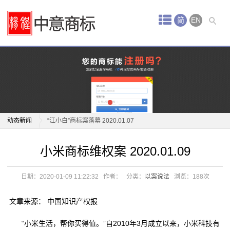
首
简
EN
页
中
关于“大白兔”商标的侵权纠纷案 2020.06.05
意
小米商标维权案 2020.01.09
服
热议如何更好保护商标权利 2020.01.08
务
动态新闻
“江小白”商标案落幕 2020.01.07
雀巢公司为“启赋”商标注册破除在先权利障碍
关于“大白兔”商标的侵权纠纷案 2020.06.05
商
小米商标维权案 2020.01.09
2019.12.30
小米商标维权案 2020.01.09
标
关于“黑人”系列商标无效宣告案件 2019.12.25
热议如何更好保护商标权利 2020.01.08
日期：2020-01-09 11:22:32
作者：
分类：
以案说法
浏览：
188次
“WiFi万能钥匙及图”商标注册申请接连被驳 2019.12.24
“江小白”商标案落幕 2020.01.07
注
“金龟子”商标无效宣告案尘埃落定 2019.12.20
雀巢公司为“启赋”商标注册破除在先权利障碍
文章来源： 中国知识产权报
册
“燕京旅游”诉“燕京啤酒”商标侵权案终审有果
2019.12.30
“小米生活，帮你买得值。”自2010年3月成立以来，小米科技有
2019.12.19
关于“黑人”系列商标无效宣告案件 2019.12.25