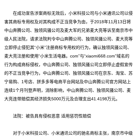
服
在成功宣告涉案商标无效后，小米科技公司与小米通讯公司以侵
装
害其商标专用权及对其构成不正当竞争为由，于2018年11月13日将
中山奔腾公司、独领风骚公司及麦大军的兄弟麦大亮等诉至南京市中
鞋
级人民法院，请求法院判令中山奔腾公司、独领风骚公司、麦大亮等
帽
立即停止侵犯其“小米”注册商标专用权的行为，确认独领风骚公司、
麦大亮注册和使用“小米生活电器。com”与“xiaomi668.com”域名的
食
行为构成商标侵权，中山奔腾公司、独领风骚公司立即停止虚假宣传
品
的不正当竞争行为，中山奔腾公司、独领风骚公司在京东、淘宝、苏
宁易购、1号店、拼多多等电商平台网站及中山奔腾公司官方网站上
调
连续1个月刊登声明，消除影响，中山奔腾公司、独领风骚公司、麦
料
大亮连带赔偿其经济损失5000万元及合理支出41.4198万元。
酒
法院：被告具有侵权恶意 适用惩罚性赔偿
水
对于小米科技公司、小米通讯公司的驰名商标主张，南京市中级
饮