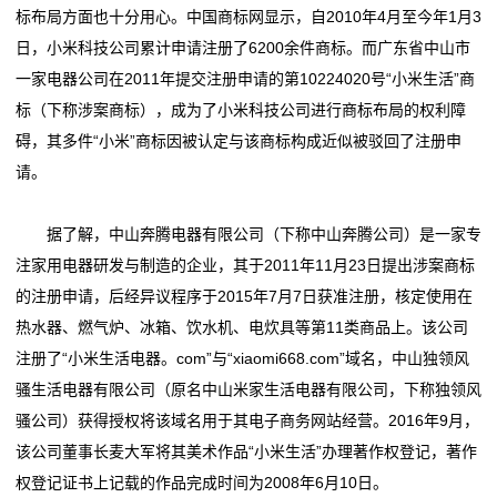
标布局方面也十分用心。中国商标网显示，自2010年4月至今年1月3
态
日，小米科技公司累计申请注册了6200余件商标。而广东省中山市
公
一家电器公司在2011年提交注册申请的第10224020号“小米生活”商
标（下称涉案商标），成为了小米科技公司进行商标布局的权利障
司
碍，其多件“小米”商标因被认定与该商标构成近似被驳回了注册申
动
请。
态
据了解，中山奔腾电器有限公司（下称中山奔腾公司）是一家专
以
注家用电器研发与制造的企业，其于2011年11月23日提出涉案商标
的注册申请，后经异议程序于2015年7月7日获准注册，核定使用在
案
热水器、燃气炉、冰箱、饮水机、电炊具等第11类商品上。该公司
说
注册了“小米生活电器。com”与“xiaomi668.com”域名，中山独领风
骚生活电器有限公司（原名中山米家生活电器有限公司，下称独领风
法
骚公司）获得授权将该域名用于其电子商务网站经营。2016年9月，
最
该公司董事长麦大军将其美术作品“小米生活”办理著作权登记，著作
权登记证书上记载的作品完成时间为2008年6月10日。
新