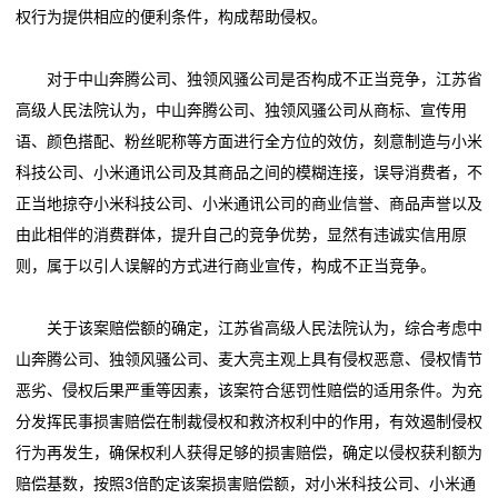
我
权行为提供相应的便利条件，构成帮助侵权。
们
对于中山奔腾公司、独领风骚公司是否构成不正当竞争，江苏省
高级人民法院认为，中山奔腾公司、独领风骚公司从商标、宣传用
语、颜色搭配、粉丝昵称等方面进行全方位的效仿，刻意制造与小米
科技公司、小米通讯公司及其商品之间的模糊连接，误导消费者，不
正当地掠夺小米科技公司、小米通讯公司的商业信誉、商品声誉以及
由此相伴的消费群体，提升自己的竞争优势，显然有违诚实信用原
则，属于以引人误解的方式进行商业宣传，构成不正当竞争。
关于该案赔偿额的确定，江苏省高级人民法院认为，综合考虑中
山奔腾公司、独领风骚公司、麦大亮主观上具有侵权恶意、侵权情节
恶劣、侵权后果严重等因素，该案符合惩罚性赔偿的适用条件。为充
分发挥民事损害赔偿在制裁侵权和救济权利中的作用，有效遏制侵权
行为再发生，确保权利人获得足够的损害赔偿，确定以侵权获利额为
赔偿基数，按照3倍酌定该案损害赔偿额，对小米科技公司、小米通