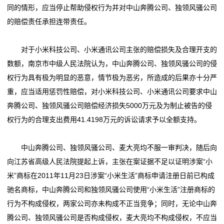
业
同的情形，应当停止帮助侵权行为并对中山奔腾公司、独领风骚公司
的赔偿责任承担连带责任。
农
业
对于小米科技公司、小米通讯公司主张的赔偿损失及合理开支的
数额，南京市中级人民法院认为，中山奔腾公司、独领风骚公司的侵
电
权行为具有极为明显的恶意，情节极为恶劣，所造成的后果亦十分严
子
重，应当适用惩罚性赔偿，对小米科技公司、小米通讯公司要求中山
奔腾公司、独领风骚公司赔偿经济损失5000万元及为制止被告的侵
产
权行为的合理支出费用41.4198万元的诉讼请求予以全额支持。
品
中山奔腾公司、独领风骚公司、麦大亮均不服一审判决，随后向
教
向江苏省高级人民法院提起上诉，主张在案证据不足以证明涉案“小
米”商标在2011年11月23日涉案“小米生活”商标申请注册日前已构成
育
驰名商标，中山奔腾公司和独领风骚公司使用“小米生活”注册商标的
娱
行为不构成侵权，两家公司亦未构成不正当竞争；同时，无论中山奔
腾公司、独领风骚公司是否构成侵权，麦大亮均不构成侵权，不应当
乐