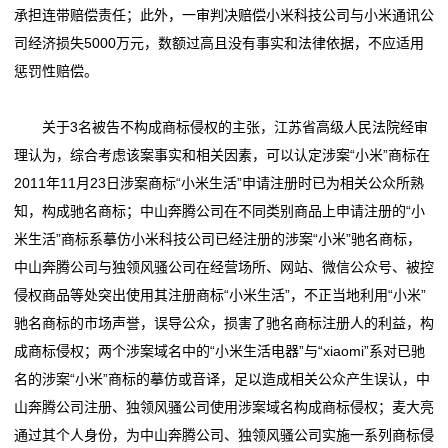
承担连带赔偿责任；此外，一审判决赔偿小米科技公司与小米通讯公
广
司经济损失5000万元，数额过高且没有事实和法律依据，不应适用
惩罚性赔偿。
告
销
关于3名被告不构成商标侵权的主张，江苏省高级人民法院经审
理认为，综合考虑该案事实和相关因素，可以认定涉案“小米”商标在
售
2011年11月23日涉案商标“小米生活”申请注册时已为相关公众所熟
联
知，构成驰名商标；中山奔腾公司在不同类别商品上申请注册的“小
米生活”商标系摹仿小米科技公司已经注册的涉案“小米”驰名商标，
系
中山奔腾公司与独领风骚公司在经营场所、网站、微信公众号、被控
我
侵权商品等处突出使用其注册商标“小米生活”，不正当地利用“小米”
驰名商标的市场声誉，误导公众，损害了驰名商标注册人的利益，构
们
成商标侵权；两个涉案域名中的“小米生活电器”与“xiaomi”系对已驰
关
名的涉案“小米”商标的摹仿或音译，足以造成相关公众产生误认，中
山奔腾公司注册、独领风骚公司使用涉案域名构成商标侵权；麦大亮
于
通过其个人身份，为中山奔腾公司、独领风骚公司实施一系列商标侵