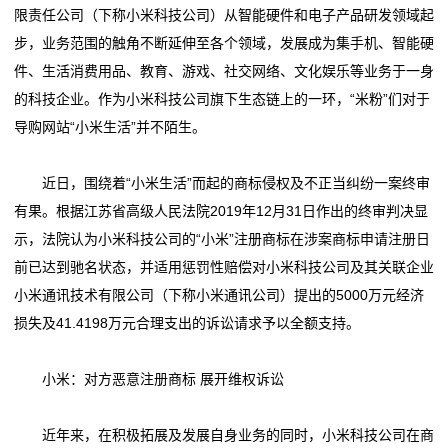
专
限责任公司（下称小米科技公司）从智能硬件和电子产品研发领域起
“三替”商标遭遇假冒 2019.12.18
“WiFi万能钥匙及图”商标注册申请接连被驳 2019.12.24
利
步，业务范围的触角不断延伸至各个领域，发展成为集手机、智能硬
“金龟子”商标无效宣告案尘埃落定 2019.12.20
件、生活消费用品、教育、游戏、社交网络、文化娱乐等业务于一身
服
“燕京旅游”诉“燕京啤酒”商标侵权案终审有果
的科技企业。作为小米科技公司旗下生态链上的一环，“米粉”们对于
2019.12.19
务
导购网站“小米生活”并不陌生。
“三替”商标遭遇假冒 2019.12.18
版
近日，围绕着“小米生活”而起的商标侵权及不正当纠纷一案终审
有果。根据江苏省高级人民法院2019年12月31日作出的终审判决显
权
示，法院认为小米科技公司的“小米”注册商标在涉案商标申请注册日
服
前已达到驰名状态，并适用惩罚性赔偿对小米科技公司及其关联企业
小米通讯技术有限公司（下称小米通讯公司）提出的5000万元经济
务
损失及41.4198万元合理支出的诉讼请求予以全额支持。
新
小米：对方恶意注册商标 展开维权诉讼
闻
动
近年来，在积极拓展及发展自身业务的同时，小米科技公司在商