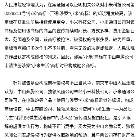
人民法院经审理认为，在案证据可以证明相关公众对小米科技公司第
料
8228211号“小米”商标（下称涉案“小米”商标）的知晓程度较高，该
商标在获准注册后持续使用至今，小米科技公司、小米通讯公司对该
建
商标及使用该商标的商品的宣传持续时间长、方式多样、费用金额巨
筑
大、范围遍及全国，该商标被抢注、被侵权的情形多发、较为严重，
商标审查部门多次作出不予注册、宣告无效的决定或裁定，人民法院
材
亦作出认定构成侵权的判决。因此，涉案“小米”商标在中山奔腾公司
料
申请注册涉案“小米生活”商标时已构成驰名商标。
机
针对被告是否构成商标侵权与不正当竞争，南京市中级人民法院
械
认为，中山奔腾公司、独领风骚公司未经小米科技公司、小米通讯公
司许可，在电磁炉等产品上使用与涉案“小米”商标近似的标识，构成
设
商标侵权；中山奔腾公司、独领风骚公司使用“小米生活一—为品质
备
而生”“我们只做生活电器中的艺术品”宣传语及橙白配色，是引人误
解的虚假宣传行为，构成不正当竞争；麦大亮为中山奔腾公司、独领
林
风骚公司实施侵权行为提供收取款项的帮助，且与两公司存在财产混