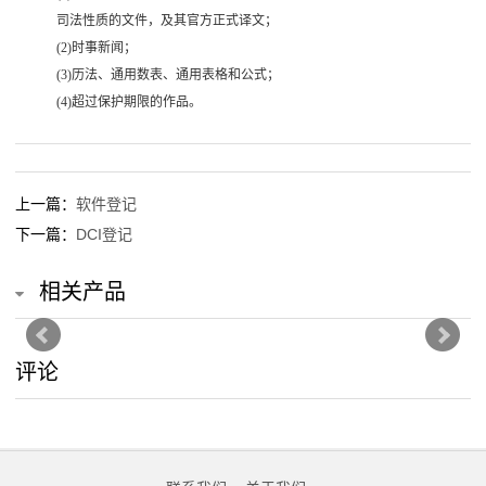
服
司法性质的文件，及其官方正式译文；
(2)时事新闻；
装
(3)历法、通用数表、通用表格和公式；
(4)超过保护期限的作品。
鞋
帽
食
上一篇：
软件登记
下一篇：
DCI登记
品
相关产品
调
料
评论
酒
水
饮