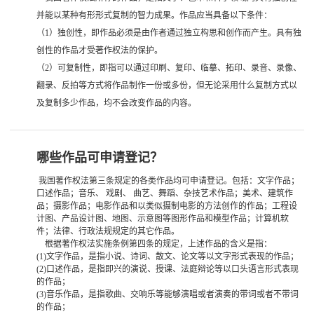
态
并能以某种有形形式复制的智力成果。作品应当具备以下条件：
（1）独创性，即作品必须是由作者通过独立构思和创作而产生。具有独
公
创性的作品才受著作权法的保护。
（2）可复制性，即指可以通过印刷、复印、临摹、拓印、录音、录像、
司
翻录、反拍等方式将作品制作一份或多份，但无论采用什么复制方式以
动
及复制多少作品，均不会改变作品的内容。
态
哪些作品可申请登记？
以
我国著作权法第三条规定的各类作品均可申请登记。包括：文字作品；
案
口述作品；音乐、 戏剧、 曲艺、舞蹈、杂技艺术作品；美术、建筑作
品；摄影作品；电影作品和以类似摄制电影的方法创作的作品；工程设
计图、产品设计图、地图、示意图等图形作品和模型作品；计算机软
说
件；法律、行政法规规定的其它作品。
根据著作权法实施条例第四条的规定，上述作品的含义是指：
法
(1)
文字作品，是指小说、诗词、散文、论文等以文字形式表现的作品；
(2)
口述作品，是指即兴的演说、授课、法庭辩论等以口头语言形式表现
最
的作品；
(3)
音乐作品，是指歌曲、交响乐等能够演唱或者演奏的带词或者不带词
的作品；
新