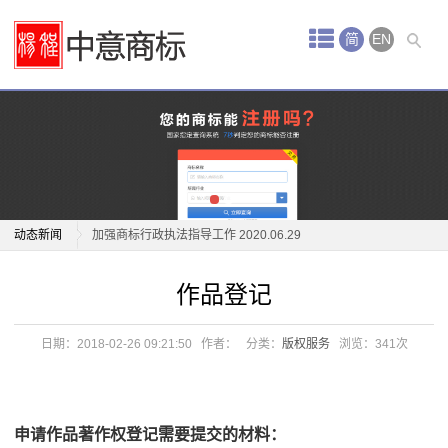
首
简
EN
页
中
关于“江小白”商标侵权纠纷案 2020.12.31
"信丰萝卜"地理标志商标焕发出新活力 2020.12.29
意
“好药师”商标之争 2020.12.22
服
浙江安吉：培育商标品牌 打造绿色产业 2020.07.01
务
动态新闻
加强商标行政执法指导工作 2020.06.29
关于跨境电商平行进口中遇到的商标纠纷和应对策略
关于“江小白”商标侵权纠纷案 2020.12.31
商
作品登记
2020.06.19
"信丰萝卜"地理标志商标焕发出新活力 2020.12.29
标
关于“潘妮托尼”的商标侵权纠纷案 2020.06.15
“好药师”商标之争 2020.12.22
日期：2018-02-26 09:21:50
作者：
分类：
版权服务
浏览：
341次
关于“美高梅”商标侵权及不正当竞争案 2020.06.12
浙江安吉：培育商标品牌 打造绿色产业 2020.07.01
注
“五棵树及图”商标案 2020.06.11
加强商标行政执法指导工作 2020.06.29
册
高标准打造地理标志证明商标产业 2020.06.10
关于跨境电商平行进口中遇到的商标纠纷和应对策略
申请作品著作权登记需要提交的材料：
2020.06.19