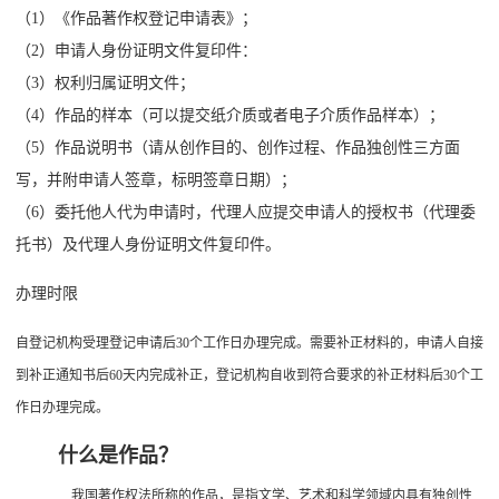
专
（1）《作品著作权登记申请表》；
关于“潘妮托尼”的商标侵权纠纷案 2020.06.15
利
（2）申请人身份证明文件复印件：
关于“美高梅”商标侵权及不正当竞争案 2020.06.12
（3）权利归属证明文件；
服
“五棵树及图”商标案 2020.06.11
（4）作品的样本（可以提交纸介质或者电子介质作品样本）；
高标准打造地理标志证明商标产业 2020.06.10
务
（5）作品说明书（请从创作目的、创作过程、作品独创性三方面
写，并附申请人签章，标明签章日期）；
版
（6）委托他人代为申请时，代理人应提交申请人的授权书（代理委
权
托书）及代理人身份证明文件复印件。
服
办理时限
务
自登记机构受理登记申请后30个工作日办理完成。需要补正材料的，申请人自接
到补正通知书后60天内完成补正，登记机构自收到符合要求的补正材料后30个工
新
作日办理完成。
闻
什么是作品？
动
我国著作权法所称的作品，是指文学、艺术和科学领域内具有独创性