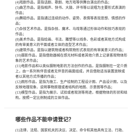
(4)
戏剧作品，是指话剧、歌剧、地方戏等供舞台演出的作品；
(5)
曲艺作品，是指相声、快书、大鼓、评书等以说唱为主要形式表演的
客
作品；
(6)
舞蹈作品，是指通过连续的动作、姿势、表情等表现思想、情感的作
户
品；
(7)
杂技艺术作品，是指杂技、魔术、马戏等通过形体动作和技巧表现的
作品；
案
(8)
美术作品，是指绘画、书法、雕塑等以线条、色彩或者其他方式构成
的有审美意义的平面或者立体的造型艺术作品；
例
(9)
建筑作品，是指以建筑物或者构筑物形式表现的有审美意义的作品；
(10)
摄影作品，是指借助器械在感光材料或者其他介质上记录客观物体形
象的艺术作品；
展
(11)
电影作品和以类似摄制电影的方法创作的作品，是指摄制在一定介质
上，由一系列有伴音或者无伴音的画面组成，并且借助适当装置放映或
示
者以其他方式传播的作品；
(12)
图形作品，是指为施工、生产绘制的工程设计图、产品设计图，以及
餐
反映地理现象、说明事物原理或者结构的地图、示意图等作品；
(13)
模型作品，是指为展示、试验或者观测等用途，根据物体的形状和结
构，按照一定比例制成的立体作品。
饮
住
哪些作品不能申请登记？
宿
(1)法律、法规、国家机关的决议、决定、命令和其他具有立法、行政、