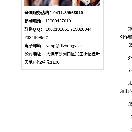
态
全国服务热线：0411-39568010
公
移动电话：
13009457010
第一
联系Q Q：
1003191651 719828044
司
创作
2324809562
动
第二
电子邮箱：
yang@dlzhongyi.cn
公司地址：
大连市沙河口区兴工街福佳新
态
外国
天地F座2单元1106
以
外国
案
未与
和非
说
第三
法
（一
最
（二
新