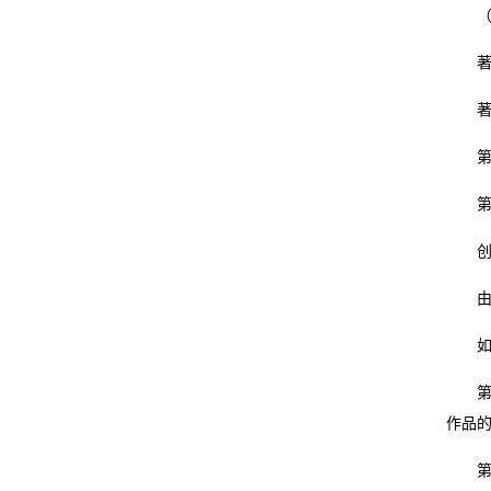
（十
广
著作
告
著作
销
第二
售
第十
联
创作
系
由法
我
如无
们
第十
关
作品
于
第十