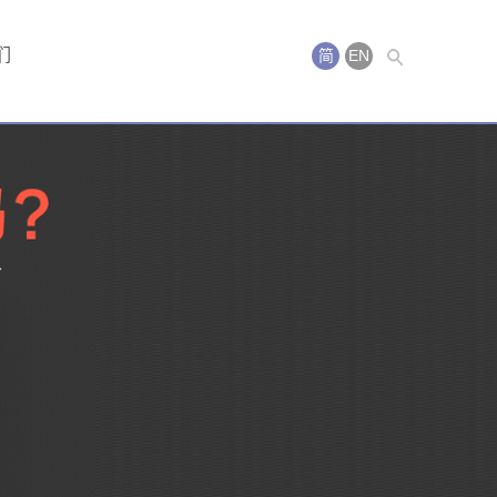
们
简
EN