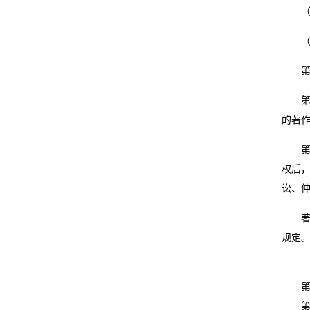
服
（二
装
（三
鞋
第六
帽
第七
的著
食
第八
品
权后
调
讼、
料
著作
规定
酒
水
第一
饮
第九