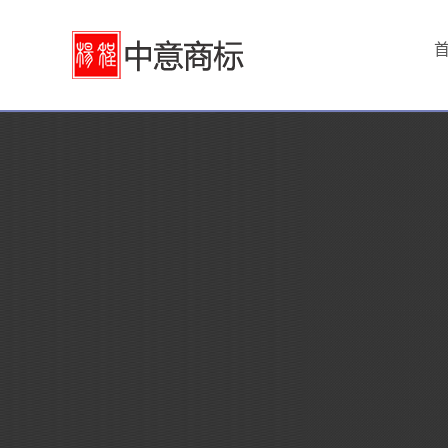
首
页
中
意
服
务
商
标
注
关于“江小白”商标侵权纠纷案 2020.12.31
册
"信丰萝卜"地理标志商标焕发出新活力 2020.12.29