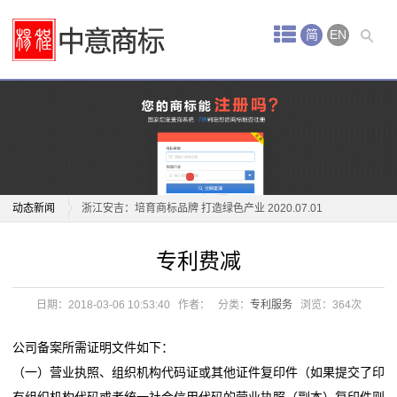
首
简
EN
页
中
关于“江小白”商标侵权纠纷案 2020.12.31
意
"信丰萝卜"地理标志商标焕发出新活力 2020.12.29
服
“好药师”商标之争 2020.12.22
务
动态新闻
浙江安吉：培育商标品牌 打造绿色产业 2020.07.01
加强商标行政执法指导工作 2020.06.29
关于“江小白”商标侵权纠纷案 2020.12.31
商
专利费减
关于跨境电商平行进口中遇到的商标纠纷和应对策略
"信丰萝卜"地理标志商标焕发出新活力 2020.12.29
标
2020.06.19
“好药师”商标之争 2020.12.22
日期：2018-03-06 10:53:40
作者：
分类：
专利服务
浏览：
364次
关于“潘妮托尼”的商标侵权纠纷案 2020.06.15
浙江安吉：培育商标品牌 打造绿色产业 2020.07.01
注
关于“美高梅”商标侵权及不正当竞争案 2020.06.12
加强商标行政执法指导工作 2020.06.29
公司备案所需证明文件如下：
册
“五棵树及图”商标案 2020.06.11
关于跨境电商平行进口中遇到的商标纠纷和应对策略
（一）营业执照、组织机构代码证或其他证件复印件（如果提交了印
高标准打造地理标志证明商标产业 2020.06.10
2020.06.19
有组织机构代码或者统一社会信用代码的营业执照（副本）复印件则