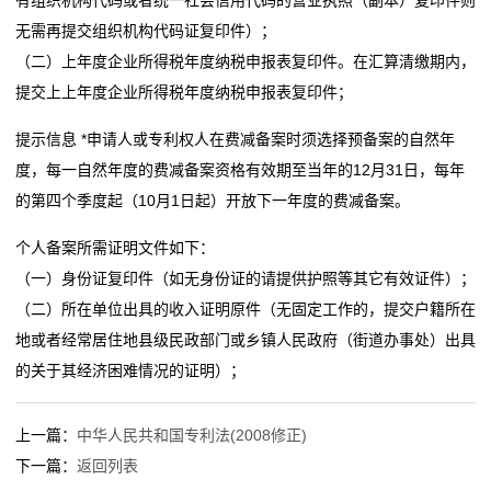
专
无需再提交组织机构代码证复印件）；
关于“潘妮托尼”的商标侵权纠纷案 2020.06.15
利
（二）上年度企业所得税年度纳税申报表复印件。在汇算清缴期内，
关于“美高梅”商标侵权及不正当竞争案 2020.06.12
提交上上年度企业所得税年度纳税申报表复印件；
服
“五棵树及图”商标案 2020.06.11
高标准打造地理标志证明商标产业 2020.06.10
务
提示信息 *申请人或专利权人在费减备案时须选择预备案的自然年
度，每一自然年度的费减备案资格有效期至当年的12月31日，每年
版
的第四个季度起（10月1日起）开放下一年度的费减备案。
权
个人备案所需证明文件如下：
（一）身份证复印件（如无身份证的请提供护照等其它有效证件）；
服
（二）所在单位出具的收入证明原件（无固定工作的，提交户籍所在
务
地或者经常居住地县级民政部门或乡镇人民政府（街道办事处）出具
的关于其经济困难情况的证明）；
新
闻
上一篇：
中华人民共和国专利法(2008修正)
动
下一篇：
返回列表