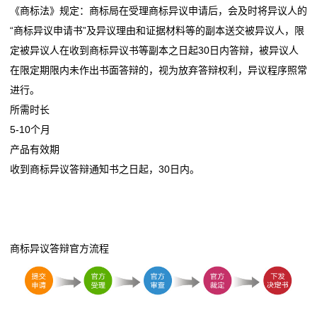
专
《商标法》规定：商标局在受理商标异议申请后，会及时将异议人的
关于“潘妮托尼”的商标侵权纠纷案 2020.06.15
利
“商标异议申请书”及异议理由和证据材料等的副本送交被异议人，限
关于“美高梅”商标侵权及不正当竞争案 2020.06.12
定被异议人在收到商标异议书等副本之日起30日内答辩，被异议人
服
“五棵树及图”商标案 2020.06.11
在限定期限内未作出书面答辩的，视为放弃答辩权利，异议程序照常
高标准打造地理标志证明商标产业 2020.06.10
务
进行。
所需时长
版
5-10个月
产品有效期
权
收到商标异议答辩通知书之日起，30日内。
服
务
新
商标异议答辩官方流程
闻
动