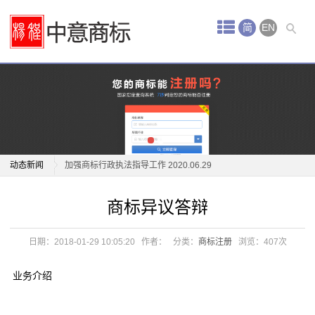
首
简
EN
页
中
关于“江小白”商标侵权纠纷案 2020.12.31
"信丰萝卜"地理标志商标焕发出新活力 2020.12.29
意
“好药师”商标之争 2020.12.22
服
浙江安吉：培育商标品牌 打造绿色产业 2020.07.01
务
动态新闻
加强商标行政执法指导工作 2020.06.29
关于跨境电商平行进口中遇到的商标纠纷和应对策略
关于“江小白”商标侵权纠纷案 2020.12.31
商
商标异议答辩
2020.06.19
"信丰萝卜"地理标志商标焕发出新活力 2020.12.29
标
关于“潘妮托尼”的商标侵权纠纷案 2020.06.15
“好药师”商标之争 2020.12.22
日期：2018-01-29 10:05:20
作者：
分类：
商标注册
浏览：
407次
关于“美高梅”商标侵权及不正当竞争案 2020.06.12
浙江安吉：培育商标品牌 打造绿色产业 2020.07.01
注
“五棵树及图”商标案 2020.06.11
加强商标行政执法指导工作 2020.06.29
业务介绍
册
高标准打造地理标志证明商标产业 2020.06.10
关于跨境电商平行进口中遇到的商标纠纷和应对策略
2020.06.19