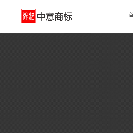
首
页
中
意
服
务
商
标
注
关于“江小白”商标侵权纠纷案 2020.12.31
册
"信丰萝卜"地理标志商标焕发出新活力 2020.12.29