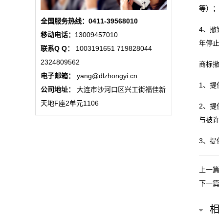
等）
态
全国服务热线：0411-39568010
4、
公
移动电话：
13009457010
年停
联系Q Q：
1003191651 719828044
司
2324809562
商标
动
电子邮箱：
yang@dlzhongyi.cn
1、
公司地址：
大连市沙河口区兴工街福佳新
态
天地F座2单元1106
2、
以
与被
案
3、
说
上一
法
下一
最
新